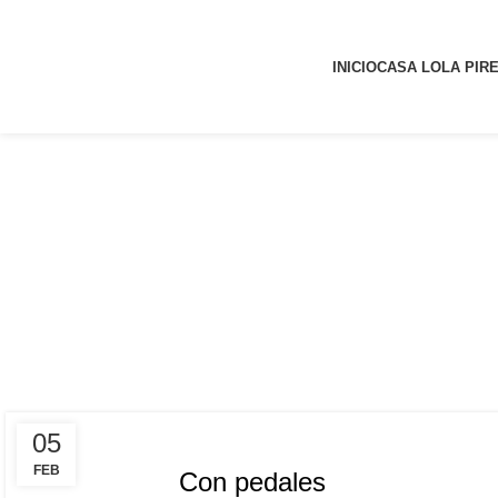
INICIO
CASA LOLA PIR
Tag 
,
BIKERS
VALLE DE ARÁN
05
FEB
Con pedales