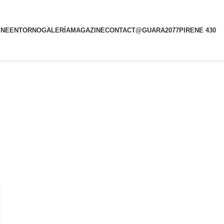
ENE
ENTORNO
GALERÍA
MAGAZINE
CONTACT@
GUARA2077
PIRENE 430
Archives: prim