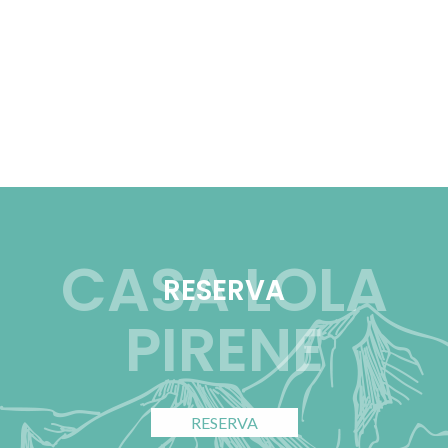
CASA LOLA
RESERVA
PIRENE
RESERVA