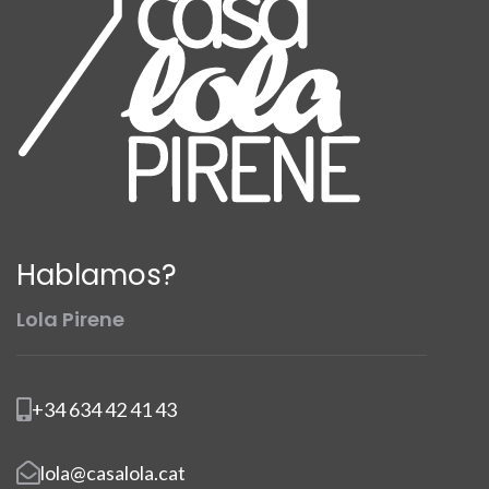
Hablamos?
Lola Pirene
+34 634 42 41 43
lola@casalola.cat