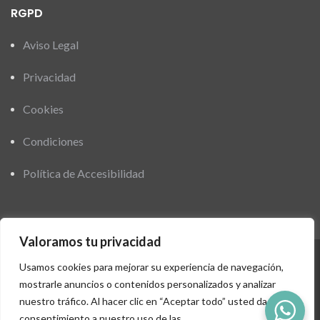
RGPD
Aviso Legal
Privacidad
Cookies
Condiciones
Política de Accesibilidad
Valoramos tu privacidad
Usamos cookies para mejorar su experiencia de navegación,
Financiado por el Programa KIT Digital. Plan de Recuperación,
mostrarle anuncios o contenidos personalizados y analizar
Transformación y Resiliencia de España “Next Generation EU”
nuestro tráfico. Al hacer clic en “Aceptar todo” usted da su
consentimiento a nuestro uso de las