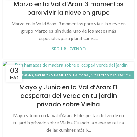
Marzo en la Val d’Aran: 3 momentos
,
,
,
,
PATRIMONIO CULTURAL
PIRINEO
QUÉ HACER
VAL D'ARAN
para vivir la nieve en grupo
VALLE DE ARÁN
Marzo en la Val d’Aran: 3 momentos para vivir la nieve en
grupo Marzo es, sin duda, uno de los meses más
especiales para planificar va...
SEGUIR LEYENDO
03
,
,
,
ENTORNO
GRUPOS Y FAMILIAS
LA CASA
NOTICIAS Y EVENTOS
MAR
,
,
,
,
,
PATRIMONIO CULTURAL
PIRINEO
QUÉ HACER
VAL D'ARAN
Mayo y Junio en la Val d’Aran: El
VALLE DE ARÁN
despertar del verde en tu jardín
privado sobre Vielha
Mayo y Junio en la Val d’Aran: El despertar del verde en
tu jardín privado sobre Vielha Cuando la nieve se retira
de las cumbres más b...