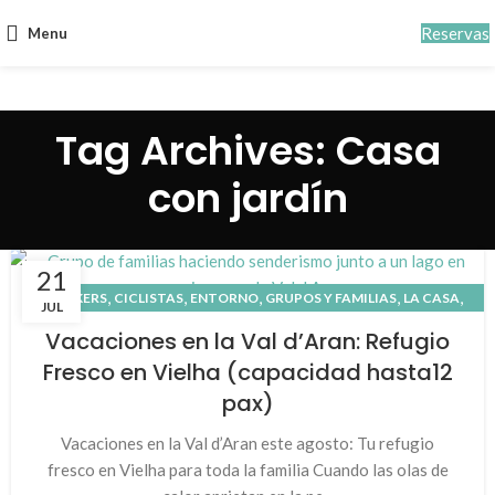
Reservas
Menu
Tag Archives: Casa
con jardín
21
,
,
,
,
,
BIKERS
CICLISTAS
ENTORNO
GRUPOS Y FAMILIAS
LA CASA
JUL
,
,
,
NATURALEZA
NOTICIAS Y EVENTOS
PATRIMONIO CULTURAL
Vacaciones en la Val d’Aran: Refugio
,
,
,
,
PIRINEO
QUÉ HACER
RUNNING
VAL D'ARAN
VALLE DE ARÁN
Fresco en Vielha (capacidad hasta12
pax)
Vacaciones en la Val d’Aran este agosto: Tu refugio
fresco en Vielha para toda la familia Cuando las olas de