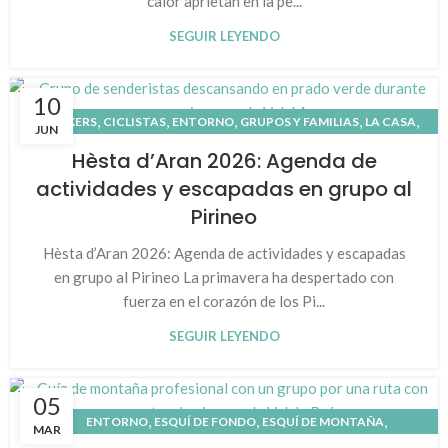
calor aprietan en la pe...
SEGUIR LEYENDO
10
,
,
,
,
,
BIKERS
CICLISTAS
ENTORNO
GRUPOS Y FAMILIAS
LA CASA
JUN
,
,
,
NATURALEZA
NOTICIAS Y EVENTOS
PATRIMONIO CULTURAL
Hèsta d’Aran 2026: Agenda de
,
,
,
,
PIRINEO
QUÉ HACER
RUNNING
VAL D'ARAN
VALLE DE ARÁN
actividades y escapadas en grupo al
Pirineo
Hèsta d’Aran 2026: Agenda de actividades y escapadas
en grupo al Pirineo La primavera ha despertado con
fuerza en el corazón de los Pi...
SEGUIR LEYENDO
05
,
,
,
ENTORNO
ESQUÍ DE FONDO
ESQUÍ DE MONTAÑA
MAR
,
,
,
,
GRUPOS Y FAMILIAS
LA CASA
NIEVE
NOTICIAS Y EVENTOS